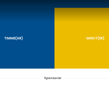
TIMME(AR)
MINUT(ER)
Sponsorer