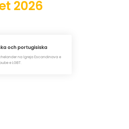
et 2026
ka och portugisiska
Schelander na Igreja Escandinava e
aube e LGBT.