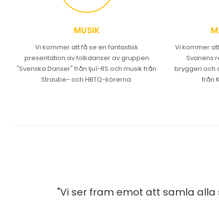
MUSIK
M
Vi kommer att få se en fantastisk
Vi kommer att 
presentation av folkdanser av gruppen
Svanens re
"Svenska Danser" från Ijuí-RS och musik från
bryggeri och d
Straube- och HBTQ-körerna.
från 
"Vi ser fram emot att samla alla