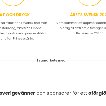
AT OCH DRYCK
ÅRETS SVENSK 20
ha traditionell svensk mat från
Vem kommer att uppmärksamma
staurang, fatöl från Ulsons
bidrag till att främja Sveriges i
en traditionella prinsesstårtan
Brasilien år 2026?
Konditori Prinsesstårta.
I samarbete med
sverigevänner
och sponsorer för ett
oförgl