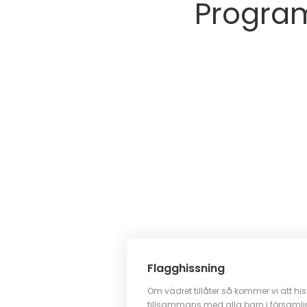
Progr
Flagghissning
Om vädret tillåter så kommer vi att h
tillsammans med alla barn i försam